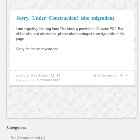
Sorry, Under Construction! (site migration)
I am migrating this blog from Thai hosting provider to Amazon EC2. For
old articles and shortnotes, please check categories on right side of this
page.
Sorry for the inconvenience.
chalet16
October 22, 2011
0 Comments
1
by
on
Site Announcement
Categories:
Post navigation
Categories
Site Announcement
(1)