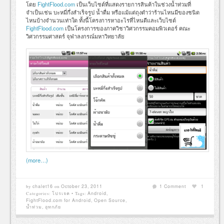
โดย
FightFlood.com
เป็นเว็บไซต์ที่แสดงรายการสินค้าในช่วงน้ำท่วมที่
จำเป็นเช่น บะหมี่กึ่งสำเร็จรูป น้ำดื่ม หรือแม้แต่ถุงดำว่าร้านไหนมีของชนิด
ไหนบ้างจำนวนเท่าใด ทั้งนี้โครงการหาอะไรที่ไหนดีและเว็บไซต์
FightFlood.com
เป็นโครงการของภาควิชาวิศวกรรมคอมพิวเตอร์ คณะ
วิศวกรรมศาสตร์ จุฬาลงกรณ์มหาวิทยาลัย
(more…)
chalet16
October 23, 2011
1 Comment
1
by
on
โปรเจค
•
Android
,
Categories:
Tags:
FightFlood.com for Android
,
Open Source
,
น้ำท่วม
,
อุทกภัย